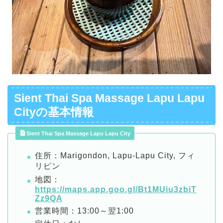
Sient Thai Spa Massage Lapu Lapu
Cityの基本情報
Sient Thai Spa Massage Lapu Lapu City
住所：Marigondon, Lapu-Lapu City, フィ
リピン
地図：
https://maps.app.goo.gl/Bt1MUiu3zbiT
Zz9QA
営業時間：13:00～翌1:00